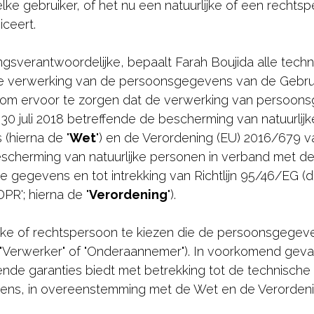
 elke gebruiker, of het nu een natuurlijke of een rechts
iceert.
gsverantwoordelijke, bepaalt Farah Boujida alle techni
 verwerking van de persoonsgegevens van de Gebruike
om ervoor te zorgen dat de verwerking van persoonsg
 juli 2018 betreffende de bescherming van natuurlijk
(hierna de "
Wet
") en de Verordening (EU) 2016/679 
bescherming van natuurlijke personen in verband met
ie gegevens en tot intrekking van Richtlijn 95/46/EG 
R'; hierna de "
Verordening
").
rlijke of rechtspersoon te kiezen die de persoonsgegev
e "Verwerker" of "Onderaannemer"). In voorkomend geval
ende garanties biedt met betrekking tot de technische
ns, in overeenstemming met de Wet en de Verordeni