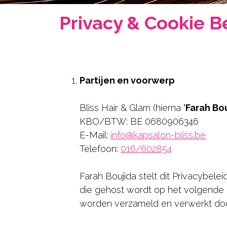
Hair
Privacy & Cookie B
Beauty
Gelaat
Lichaamsbehandelingen
Partijen en voorwerp
Cadeaubons
Contact
Bliss Hair & Glam (hierna "
Farah Bo
KBO/BTW: BE 0680906346
RESERVEER NU
E-Mail:
info@kapsalon-bliss.be
Telefoon:
016/602854
Farah Boujida stelt dit Privacybele
die gehost wordt op het volgende
worden verzameld en verwerkt doo