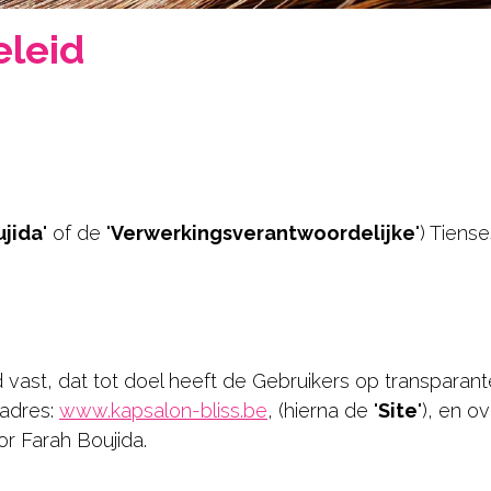
eleid
ujida
" of de "
Verwerkingsverantwoordelijke
") Tien
id vast, dat tot doel heeft de Gebruikers op transparan
 adres:
www.kapsalon-bliss.be
, (hierna de "
Site
"), en 
r Farah Boujida.