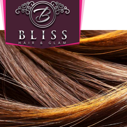
Home
Info
Wie
zijn
wij
Onze
producten
Prijzen
Gastenboek
Diensten