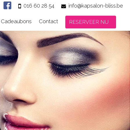
016 60 28 54
info@kapsalon-bliss.be
Cadeaubons
Contact
RESERVEER NU