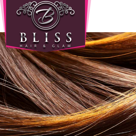
Home
Info
Wie
zijn
wij
Onze
producten
Prijzen
Gastenboek
Diensten