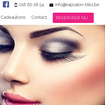
016 60 28 54
info@kapsalon-bliss.be
Cadeaubons
Contact
RESERVEER NU