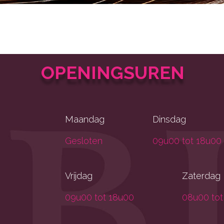
Hair
Beauty
Gelaat
Lichaamsbehandelingen
OPENINGSUREN
Cadeaubons
Contact
Maandag
Dinsdag
RESERVEER NU
Gesloten
09u00 tot 18u00
Vrijdag
Zaterdag
09u00 tot 18u00
08u00 tot