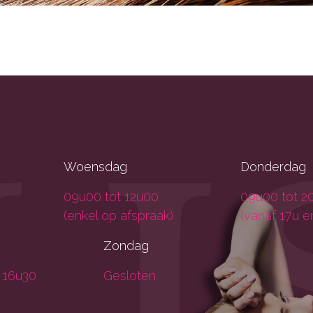
Woensdag
Donderdag
09u00 tot 12u00
09u00 tot 2
(enkel op afspraak)
(vanaf 17u e
Zondag
 16u30
Gesloten