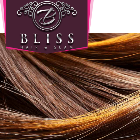
Home
Info
Wie
zijn
wij
Onze
producten
Prijzen
Gastenboek
Diensten