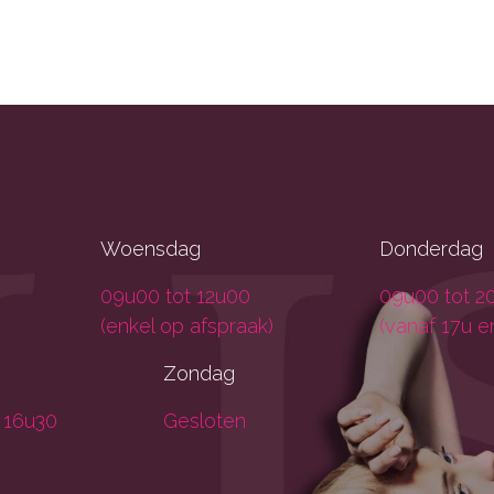
Woensdag
Donderdag
09u00 tot 12u00
09u00 tot 2
(enkel op afspraak)
(vanaf 17u e
Zondag
 16u30
Gesloten