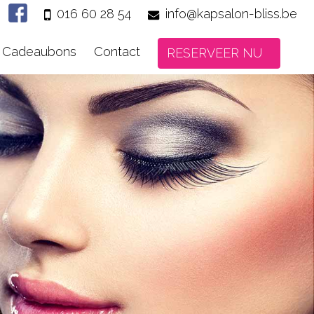
016 60 28 54
info@kapsalon-bliss.be
Cadeaubons
Contact
RESERVEER NU