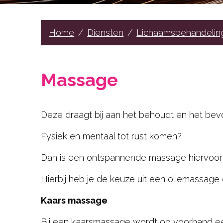
Hair
Beauty
Home
Diensten
Lichaamsbehandelin
Gelaat
Lichaamsbehandelingen
Massage
Cadeaubons
Contact
Deze draagt bij aan het behoudt en het be
RESERVEER NU
Fysiek en mentaal tot rust komen?
Dan is een ontspannende massage hiervoor 
Hierbij heb je de keuze uit een oliemassag
Kaars massage
Bij een kaarsmassage wordt op voorhand e