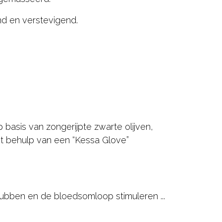
nd en verstevigend.
asis van zongerijpte zwarte olijven,
et behulp van een “Kessa Glove”
ubben en de bloedsomloop stimuleren ...