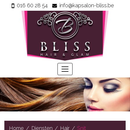
016 60 28 54
info@kapsalon-bliss.be
Home
Info
Wie
zijn
wij
Onze
producten
Prijzen
Gastenboek
Diensten
Home
Diensten
Hair
Snit