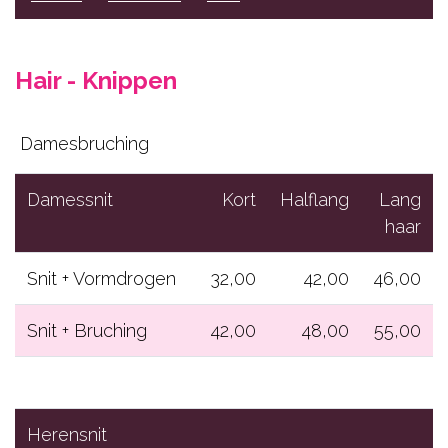
Hair
Beauty
Hair - Knippen
Gelaat
Lichaamsbehandelingen
Damesbruching
Cadeaubons
Damessnit
Kort
Halflang
Lang
Contact
haar
RESERVEER NU
Snit + Vormdrogen
32,00
42,00
46,00
Snit + Bruching
42,00
48,00
55,00
Herensnit