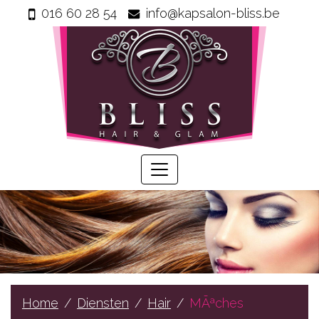
016 60 28 54
info@kapsalon-bliss.be
Home
Info
Wie
zijn
wij
Onze
producten
Prijzen
Gastenboek
Diensten
Home
Diensten
Hair
MÃªches