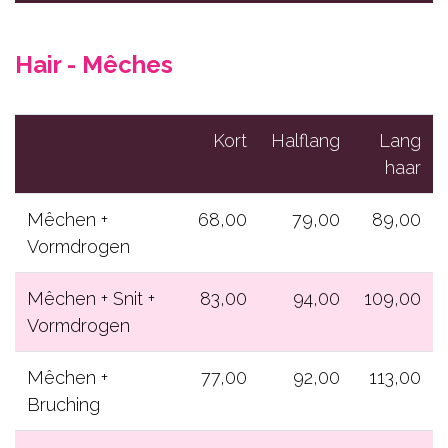
Hair
Beauty
Hair - Mêches
Gelaat
Lichaamsbehandelingen
Kort
Halflang
Lang
haar
Cadeaubons
Contact
Mêchen +
68,00
79,00
89,00
Vormdrogen
RESERVEER NU
Mêchen + Snit +
83,00
94,00
109,00
Vormdrogen
Mêchen +
77,00
92,00
113,00
Bruching