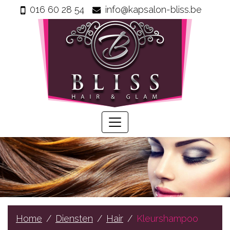
016 60 28 54
info@kapsalon-bliss.be
Home
Info
Wie
zijn
wij
Onze
producten
Prijzen
Gastenboek
Diensten
Home
Diensten
Hair
Kleurshampoo