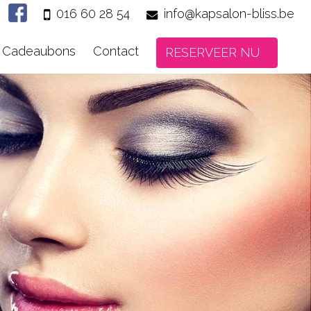
016 60 28 54
info@kapsalon-bliss.be
Cadeaubons
Contact
RESERVEER NU