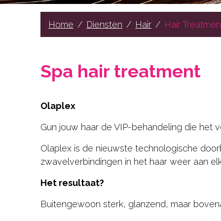
Hair
Beauty
Home
Diensten
Hair
Hair Treatmen
Gelaat
Lichaamsbehandelingen
Spa hair treatment
Cadeaubons
Contact
Olaplex
Gun jouw haar de VIP-behandeling die het ve
RESERVEER NU
Olaplex is de nieuwste technologische doorb
zwavelverbindingen in het haar weer aan e
Het resultaat?
Buitengewoon sterk, glanzend, maar bovenal 