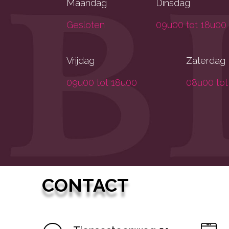
Maandag
Dinsdag
Gesloten
09u00 tot 18u00
Vrijdag
Zaterdag
09u00 tot 18u00
08u00 tot
CONTACT