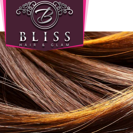
Home
Info
Wie
zijn
wij
Onze
producten
Prijzen
Gastenboek
Diensten