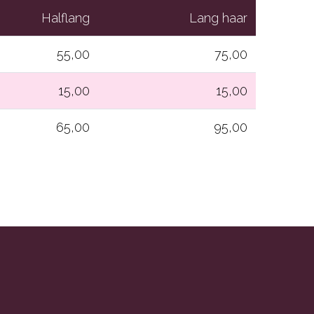
Halflang
Lang haar
55,00
75,00
15,00
15,00
65,00
95,00