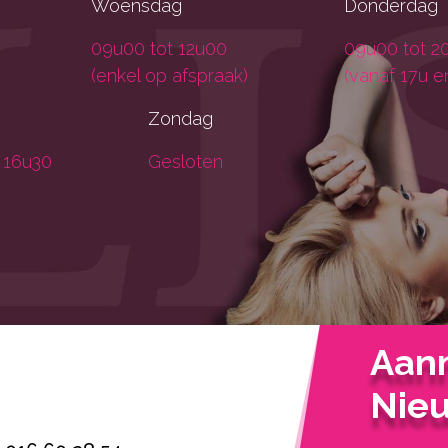
Woensdag
Donderdag
09u00 tot 12u00
09u00 tot 2
(enkel op afspraak)
(vanaf 17u e
Zondag
 16u30
Gesloten
Aan
Nieu