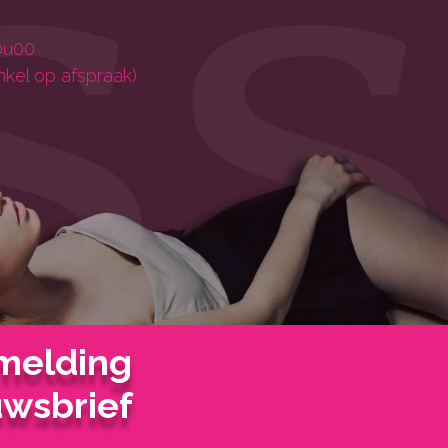
0u00
nkel op afspraak)
melding
wsbrief