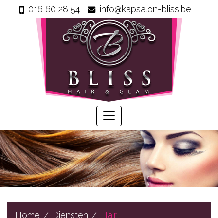
016 60 28 54
info@kapsalon-bliss.be
Home
Info
Wie
zijn
wij
Onze
producten
Prijzen
Gastenboek
Diensten
Home
Diensten
Hair