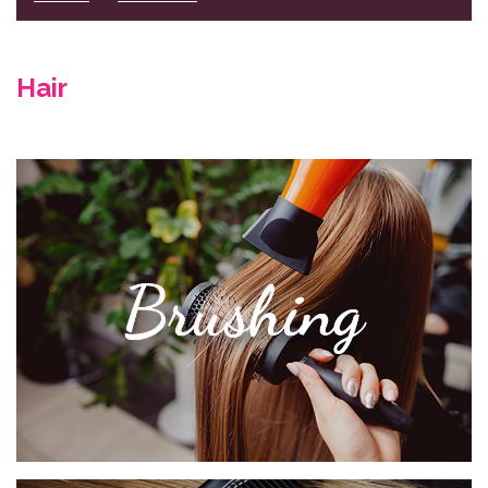
Hair
Beauty
Hair
Gelaat
Lichaamsbehandelingen
Cadeaubons
Contact
RESERVEER NU