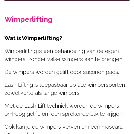
Hair
Beauty
Wimperlifting
Gelaat
Wat is Wimperlifting?
Lichaamsbehandelingen
Cadeaubons
Wimperlifting is een behandeling van de eigen
wimpers, zonder valse wimpers aan te brengen.
Contact
De wimpers worden gelift door siliconen pads.
RESERVEER NU
Lash Lifting is toepasbaar op alle wimpersoorten,
zowel korte als lange wimpers.
Met de Lash Lift techniek worden de wimpers
omhoog gelift, om een sprekende blik te krijgen.
Ook kan je de wimpers verven om een mascara