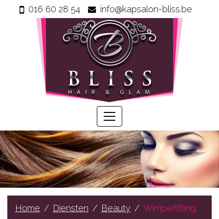
016 60 28 54
info@kapsalon-bliss.be
Home
Info
Wie
zijn
wij
Onze
producten
Prijzen
Gastenboek
Diensten
Home
Diensten
Beauty
Wimperlifting