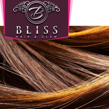
Home
Info
Wie
zijn
wij
Onze
producten
Prijzen
Gastenboek
Diensten