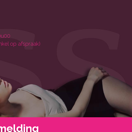
0u00
nkel op afspraak)
melding