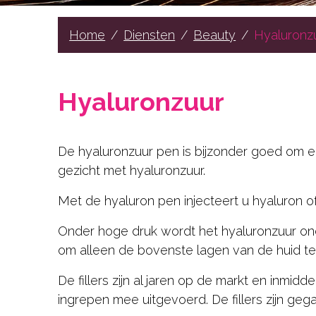
Hair
Beauty
Home
Diensten
Beauty
Hyaluronz
Gelaat
Lichaamsbehandelingen
Hyaluronzuur
Cadeaubons
Contact
De hyaluronzuur pen is bijzonder goed om e
gezicht met hyaluronzuur.
RESERVEER NU
Met de hyaluron pen injecteert u hyaluron of 
Onder hoge druk wordt het hyaluronzuur onde
om alleen de bovenste lagen van de huid te
De fillers zijn al jaren op de markt en inmid
ingrepen mee uitgevoerd. De fillers zijn geg