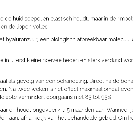
 de huid soepel en elastisch houdt, maar in de rimpelt
en de lippen voller.
et hyaluronzuur, een biologisch afbreekbaar molecuul 
t die in uiterst kleine hoeveelheden en sterk verdund w
al als gevolg van een behandeling. Direct na de behand
en. Na twee weken is het effect maximaal omdat eventu
ldiepte vermindert doorgaans met 85 tot 95%!
htbaar en houdt ongeveer 4 a 5 maanden aan. Wanneer 
nden aan, afhankelijk van het behandelde gebied. Om he