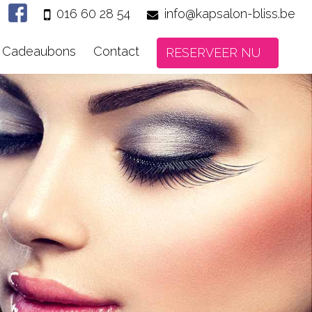
016 60 28 54
info@kapsalon-bliss.be
Cadeaubons
Contact
RESERVEER NU