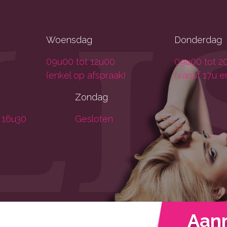
Woensdag
Donderdag
09u00 tot 12u00
09u00 tot 2
(enkel op afspraak)
(vanaf 17u e
Zondag
 16u30
Gesloten
Aan