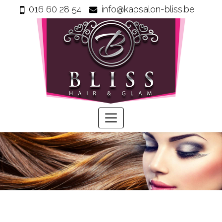
016 60 28 54
info@kapsalon-bliss.be
Home
Info
Wie
zijn
wij
Onze
producten
Prijzen
Gastenboek
Diensten