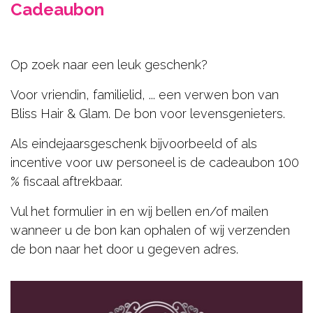
Hair
Cadeaubon
Beauty
Gelaat
Op zoek naar een leuk geschenk?
Lichaamsbehandelingen
Voor vriendin, familielid, ... een verwen bon van
Bliss Hair & Glam. De bon voor levensgenieters.
Cadeaubons
Als eindejaarsgeschenk bijvoorbeeld of als
Contact
incentive voor uw personeel is de cadeaubon 100
RESERVEER NU
% fiscaal aftrekbaar.
Vul het formulier in en wij bellen en/of mailen
wanneer u de bon kan ophalen of wij verzenden
de bon naar het door u gegeven adres.