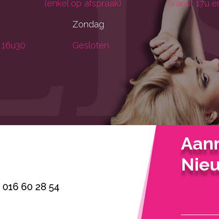
(enkel op afspraak)
(vanaf 17u e
Zondag
 16u30
Gesloten
Aan
Nieu
016 60 28 54