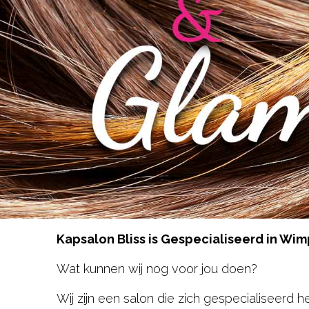
Hair
Beauty
Gelaat
Lichaamsbehandelingen
Cadeaubons
Contact
RESERVEER NU
Kapsalon Bliss is Gespecialiseerd in Wi
Wat kunnen wij nog voor jou doen?
Wij zijn een salon die zich gespecialiseerd 