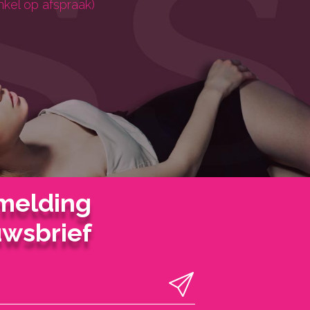
nkel op afspraak)
melding
wsbrief