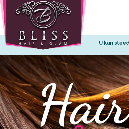
Home
Info
U kan steed
Wie
zijn
wij
Onze
producten
Prijzen
Gastenboek
Diensten