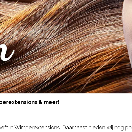
mperextensions & meer!
heeft in Wimperextensions. Daarnaast bieden wij nog pol