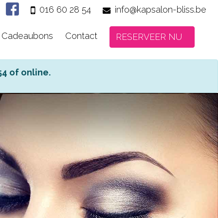
016 60 28 54
info@kapsalon-bliss.be
Cadeaubons
Contact
RESERVEER NU
4 of online.